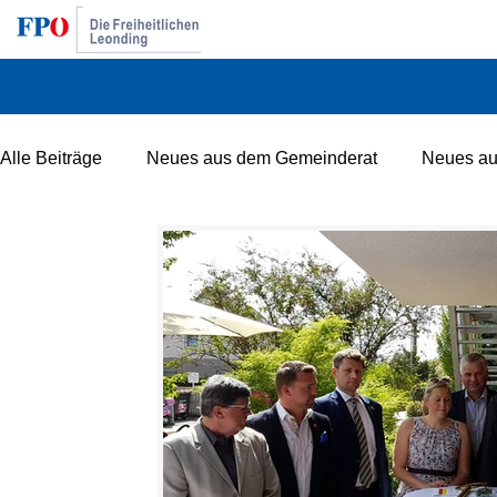
Alle Beiträge
Neues aus dem Gemeinderat
Neues au
Erweiterte Landesparteileitung
Neues zum Thema G
KuK Regierung (Kurz und Kogler)
Seniorenring