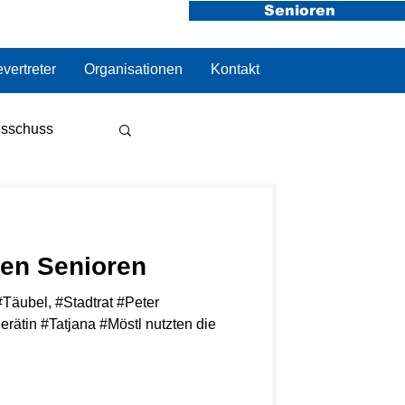
Senioren
vertreter
Organisationen
Kontakt
sschuss
en Senioren
Täubel, #Stadtrat #Peter
in #Tatjana #Möstl nutzten die