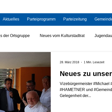
Aktuelles
Parteiprogramm
Parteizeitung
Gemeinde
s der Ortsgruppe
Neues vom Kulturstadtrat
Jugendau
esundheit
Neues von der FPÖ
Öffentlicher Verkehr
28. März 2018
1 Min. Lesezeit
Neues zu unser
Neues von der Landespartei
Katastrophenschutz
Vizebürgermeister #Michael #
#HAMETNER und #Gemeinderät
Gelegenheit der​​...