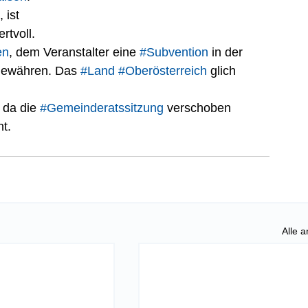
, ist 
rtvoll.
en
, dem Veranstalter eine 
#Subvention
 in der 
gewähren. Das 
#Land
#Oberösterreich
 glich 
da die 
#Gemeinderatssitzung
 verschoben 
t.
Alle 