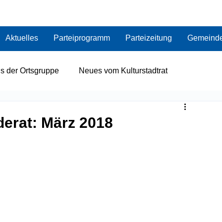
Aktuelles
Parteiprogramm
Parteizeitung
Gemeinde
s der Ortsgruppe
Neues vom Kulturstadtrat
Neues zum Thema Gesundheit
Neues von der FPÖ
erat: März 2018
r)
Seniorenring
Neues von der Landespartei