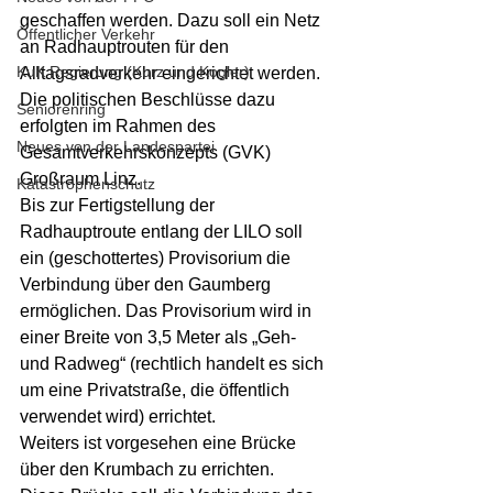
geschaffen werden. Dazu soll ein Netz 
Öffentlicher Verkehr
an Radhauptrouten für den 
KuK Regierung (Kurz und Kogler)
Alltagsradverkehr eingerichtet werden. 
Die politischen Beschlüsse dazu 
Seniorenring
erfolgten im Rahmen des 
Neues von der Landespartei
Gesamtverkehrskonzepts (GVK) 
Großraum Linz.
Katastrophenschutz
Bis zur Fertigstellung der 
Radhauptroute entlang der LILO soll 
ein (geschottertes) Provisorium die 
Verbindung über den Gaumberg 
ermöglichen. Das Provisorium wird in 
einer Breite von 3,5 Meter als „Geh- 
und Radweg“ (rechtlich handelt es sich 
um eine Privatstraße, die öffentlich 
verwendet wird) errichtet.
Weiters ist vorgesehen eine Brücke 
über den Krumbach zu errichten.