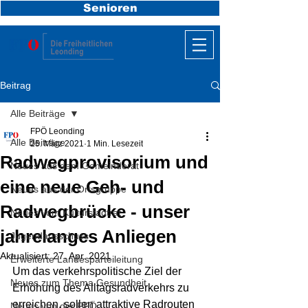
Senioren
Beitrag
Alle Beiträge
FPÖ Leonding
Alle Beiträge
25. März 2021
1 Min. Lesezeit
Radwegprovisorium und
Neues aus dem Gemeinderat
eine neue Geh- und
Neues aus der Ortsgruppe
Radwegbrücke - unser
Neues vom Kulturstadtrat
jahrelanges Anliegen
Jugendausschuss
Aktualisiert:
27. Apr. 2021
Erweiterte Landesparteileitung
Um das verkehrspolitische Ziel der 
Neues zum Thema Gesundheit
Erhöhung des Alltagsradverkehrs zu 
erreichen, sollen attraktive Radrouten 
Neues von der FPÖ