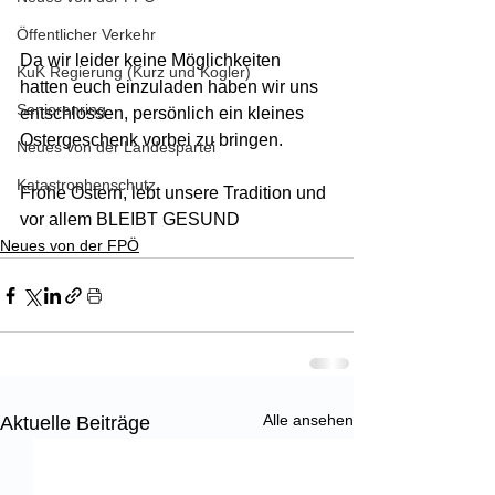
Öffentlicher Verkehr
Da wir leider keine Möglichkeiten 
KuK Regierung (Kurz und Kogler)
hatten euch einzuladen haben wir uns 
Seniorenring
entschlossen, persönlich ein kleines 
Ostergeschenk vorbei zu bringen.
Neues von der Landespartei
Katastrophenschutz
Frohe Ostern, lebt unsere Tradition und 
vor allem BLEIBT GESUND
Neues von der FPÖ
Alle ansehen
Aktuelle Beiträge