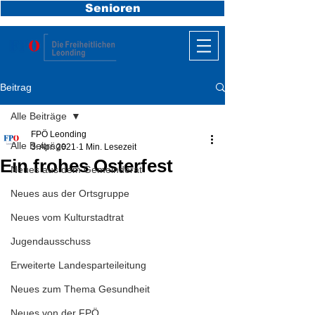
Senioren
Beitrag
Alle Beiträge
FPÖ Leonding
Alle Beiträge
3. Apr. 2021
1 Min. Lesezeit
Ein frohes Osterfest
Neues aus dem Gemeinderat
Neues aus der Ortsgruppe
Neues vom Kulturstadtrat
Jugendausschuss
Erweiterte Landesparteileitung
Neues zum Thema Gesundheit
Neues von der FPÖ